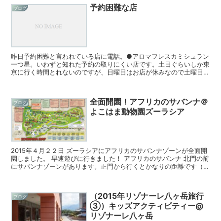
予約困難な店
ブログ
昨日予約困難と言われている店に電話。●アロマフレスカミシュラン
一つ星。いわずと知れた予約の取りにくい店です。土日ぐらいしか東
京に行く時間とれないのですが、日曜日はお店が休みなので土曜日限
定で予約の電話を！「3ヶ月後の受付までしておりますが、...
全面開園！アフリカのサバンナ＠
ブログ
よこはま動物園ズーラシア
2015年４月２２日 ズーラシアにアフリカのサバンナゾーンが全面開
園しました。 早速遊びに行きました！ アフリカのサバンナ 北門の前
にサバンナゾーンがあります。正門から行くとかなりの距離です（急
いで歩いて15分ぐらい）。 出典...
（2015年リゾナーレ八ヶ岳旅行
ブログ
③）キッズアクティビティー@
リゾナーレ八ヶ岳