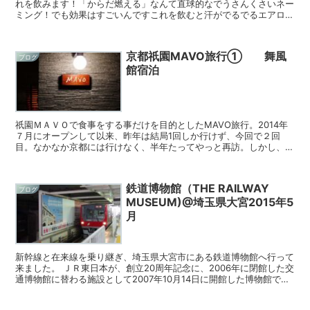
れを飲みます！「からだ燃える」なんて直球的なでうさんくさいネー
ミング！でも効果はすごいんですこれを飲むと汗がでるでるエアロビ
60分すると自分でも驚くぐらいの汗がでます。スポーツク...
京都祇園MAVO旅行① 舞風
ブログ
館宿泊
祇園ＭＡＶＯで食事をする事だけを目的としたMAVO旅行。2014年
７月にオープンして以来、昨年は結局1回しか行けず、今回で２回
目。なかなか京都には行けなく、半年たってやっと再訪。しかし、な
かなか行けないからこそ、祇園MAVOに行けた時の「喜...
鉄道博物館（THE RAILWAY
ブログ
MUSEUM)@埼玉県大宮2015年5
月
新幹線と在来線を乗り継ぎ、埼玉県大宮市にある鉄道博物館へ行って
来ました。 ＪＲ東日本が、創立20周年記念に、2006年に閉館した交
通博物館に替わる施設として2007年10月14日に開館した博物館で
す。 初めての鉄道博物館でしたが、とって...