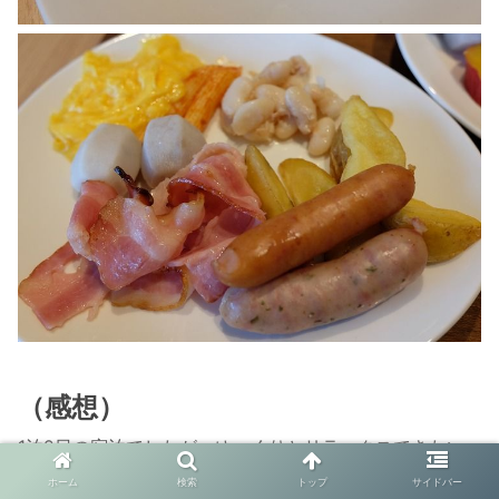
（感想）
1泊2日の宿泊でしたが、ゆっくりとリラックスできたい
いホテルでした。
ホーム
検索
トップ
サイドバー