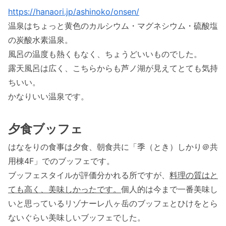
https://hanaori.jp/ashinoko/onsen/
温泉はちょっと黄色のカルシウム・マグネシウム・硫酸塩
の炭酸水素温泉。
風呂の温度も熱くもなく、ちょうどいいものでした。
露天風呂は広く、こちらからも芦ノ湖が見えてとても気持
ちいい。
かなりいい温泉です。
夕食ブッフェ
はなをりの食事は夕食、朝食共に「季（とき）しかり＠共
用棟4F」でのブッフェです。
ブッフェスタイルが評価分かれる所ですが、
料理の質はと
ても高く、美味しかったです。
個人的は今まで一番美味し
いと思っているリゾナーレ八ヶ岳のブッフェとひけをとら
ないぐらい美味しいブッフェでした。