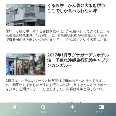
くるみ餅 かん袋＠大阪府堺市
子供とお出かけ・外食
ここでしか食べられない味
暑い日が続く中、氷くるみ餅を食べに、かん袋へ行ってきました。か
ん袋鎌倉時代末期（1329年）に、和泉屋徳兵衛が和泉屋という商号
で御餅司の店を開いたのが始まりで、「かん袋」という名前は、豊臣
秀吉が名付けた歴史あるお店です。かん袋であるメニュー...
2017年1月ラグナガーデンホテル
子供とお出かけ・外食
泊 子連れ沖縄旅行記⑩キャプテ
ンカンガルー
3日目は、ホテルのプールと昨年同様でBiosの丘へと行ってきまし
た。相変わらず楽しい水牛のお兄さんの話（今はほとんど水上ボート
を担当）を聞けてほっこりとしました。内容は昨年と同じなので、今
回は割愛します。最終日の夕食は、ハンバーガーです。キ...
2017年11月子供連れザカハラホ
2017年ハワイ旅行
テル宿泊 ハワイ旅行記 その⑦カ
ホーム
検索
トップ
サイドバー
ハラホテルでハーツ（Herz)レン