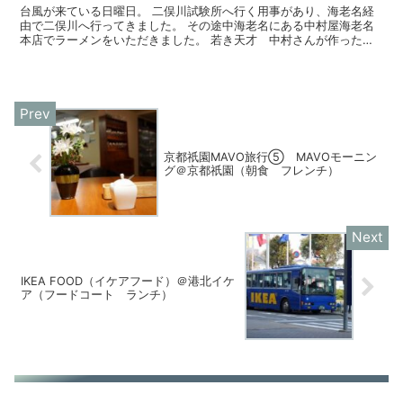
台風が来ている日曜日。 二俣川試験所へ行く用事があり、海老名経
由で二俣川へ行ってきました。 その途中海老名にある中村屋海老名
本店でラーメンをいただきました。 若き天才 中村さんが作ったラ
ーメンは、麺、焼豚、スープの一体感が素晴らしく、...
京都祇園MAVO旅行⑤ MAVOモーニン
グ＠京都祇園（朝食 フレンチ）
IKEA FOOD（イケアフード）＠港北イケ
ア（フードコート ランチ）