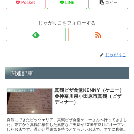
Pocket
LINE
コピー
じゃがりこをフォローする
じゃがりこ
関連記事
真鶴ピザ食堂KENNY（ケニー）
子供とお出かけ・外食
＠神奈川県小田原市真鶴（ピザ
ディナー）
真鶴にできたピッツェリア 真鶴ピザ食堂ケニーさんへ行ってきまし
た。東京から真鶴に移住した素敵なご夫婦が2016年12月にオープン
したお店です。温かい雰囲気を持つとてもいいお店で、すでに真鶴の
人気店です。メニューピザ店ですが、その他の料理も充...