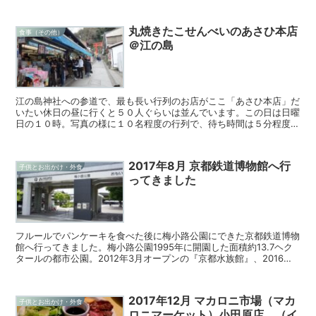
丸焼きたこせんべいのあさひ本店
食事（その他）
＠江の島
江の島神社への参道で、最も長い行列のお店がここ「あさひ本店」だ
いたい休日の昼に行くと５０人ぐらいは並んでいます。この日は日曜
日の１０時。写真の様に１０名程度の行列で、待ち時間は５分程度。
行くなら朝早いほうがいいと思います！名物はこの丸焼きた...
2017年8月 京都鉄道博物館へ行
子供とお出かけ・外食
ってきました
フルールでパンケーキを食べた後に梅小路公園にできた京都鉄道博物
館へ行ってきました。梅小路公園1995年に開園した面積約13.7ヘク
タールの都市公園。2012年3月オープンの『京都水族館』、2016年4
月オープンの『京都鉄道博物館』があります...
2017年12月 マカロニ市場（マカ
子供とお出かけ・外食
ロニマーケット）小田原店 （イ