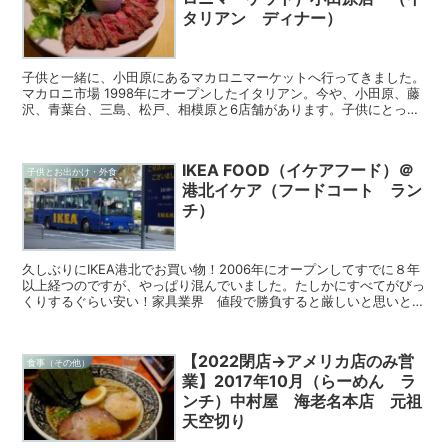
タリアン ディナー）
子供と一緒に、小田原にあるマカロニマーケットへ行ってきました。
マカロニ市場 1998年にオープンしたイタリアン。今や、小田原、藤
沢、青葉台、三島、松戸、相模原と6店舗があります。子供にとって
もフレンドリーな美味しいイタリアンのお店...
IKEA FOOD（イケアフード）＠
子供とお出かけ・外食
港北イケア（フードコート ラン
チ）
久しぶりにIKEA港北でお買い物！2006年にオープンしてすでに８年
以上経つのですが、やっぱり混んでいました。たしかにすべてがびっ
くりするぐらい安い！家具業界 値段で勝負すると厳しいと思いと思
いますね。。。。ＩＫＥＡ港北は入るとすぐに２階に...
【2022閉店→アメリカ店のみ営
食事（その他）
業】2017年10月（らーめん ラ
ンチ）中村屋 海老名本店 元祖
天空切り